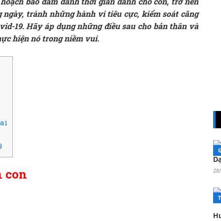
 hoạch bảo đảm dành thời gian dành cho con, trở nên
g ngày, tránh những hành vi tiêu cực, kiểm soát căng
ovid-19. Hãy áp dụng những điều sau cho bản thân và
thực hiện nó trong niềm vui.
ai
9
Dạ
n con
28
Hư