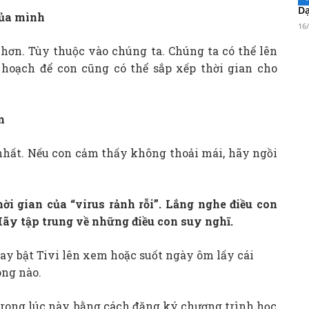
Dạ
của mình
16
u hơn. Tùy thuộc vào chúng ta. Chúng ta có thể lên
hoạch để con cũng có thể sắp xếp thời gian cho
m
nhất. Nếu con cảm thấy không thoải mái, hãy ngồi
ời gian của “virus rảnh rỗi”.
Lắng nghe điều con
Hãy tập trung về những điều con suy nghĩ.
hay bật Tivi lên xem hoặc suốt ngày ôm lấy cái
ông nào.
 trong lúc này, bằng cách đăng ký chương trình học