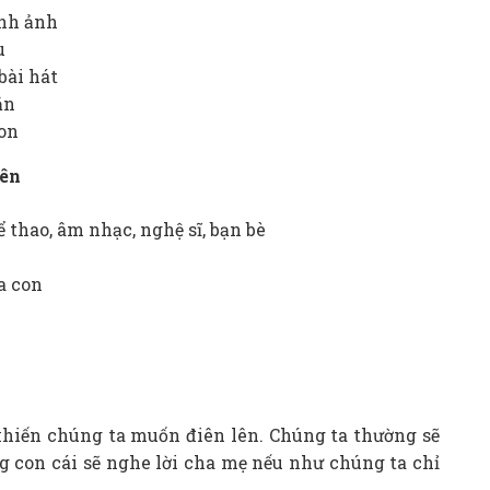
anh ảnh
u
bài hát
ăn
con
iên
 thao, âm nhạc, nghệ sĩ, bạn bè
a con
khiến chúng ta muốn điên lên. Chúng ta thường sẽ
 con cái sẽ nghe lời cha mẹ nếu như chúng ta chỉ