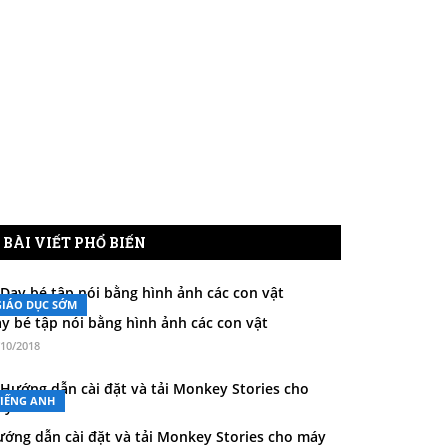
BÀI VIẾT PHỔ BIẾN
GIÁO DỤC SỚM
y bé tập nói bằng hình ảnh các con vật
/10/2018
TIẾNG ANH
ớng dẫn cài đặt và tải Monkey Stories cho máy