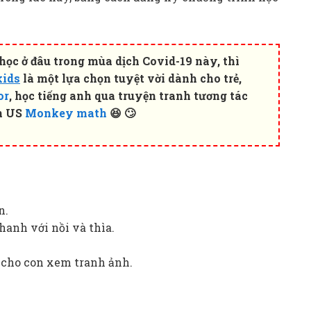
ọc ở đâu trong mùa dịch Covid-19 này, thì
kids
là một lựa chọn tuyệt vời dành cho trẻ,
or
, học tiếng anh qua truyện tranh tương tác
n US
Monkey math
😆 🙄
n.
hanh với nồi và thìa.
 cho con xem tranh ảnh.