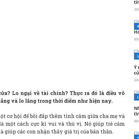
ti
20
Ho
05
L
Ý 
củ
24
ửa? Lo ngại về tài chính? Thực ra đó là điều vô
L
ẳng và lo lắng trong thời điểm như hiện nay.
Nh
ti
ột cơ hội để bồi đắp thêm tình cảm giữa cha mẹ và
06
là một cách cực kì vui và thú vị. Nó giúp trẻ cảm
là giúp các con nhận thấy giá trị của bản thân.