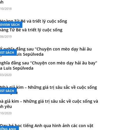
́nh
/10/2018
REVIEW SÁCH
àng Tử Bé và triết lý cuộc sống
/06/2019
IST SÁCH
nghĩa đằng sau “Chuyện con mèo dạy hải âu bay”
a Luis Sepúlveda
/03/2020
IST SÁCH
à giả kim – Những giá trị sâu sắc về cuộc sống và
̀nh yêu
/10/2020
TIẾNG ANH