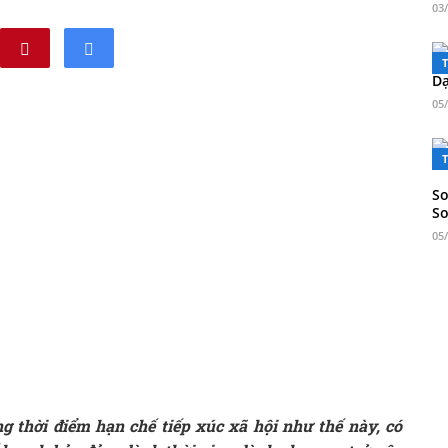
03
Dạ
05
So
S
05
g thời điểm hạn chế tiếp xúc xã hội như thế này, có