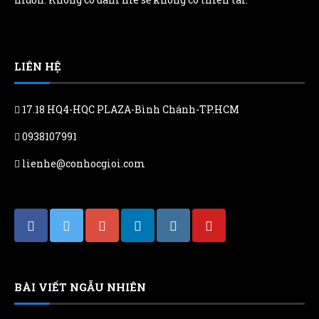
LIÊN HỆ
17.18 HQ4-HQC PLAZA-Bình Chánh-TP.HCM
0938107991
lienhe@conhocgioi.com
BÀI VIẾT NGẪU NHIÊN
Review sách “Bí mật của may mắn” – May mắn