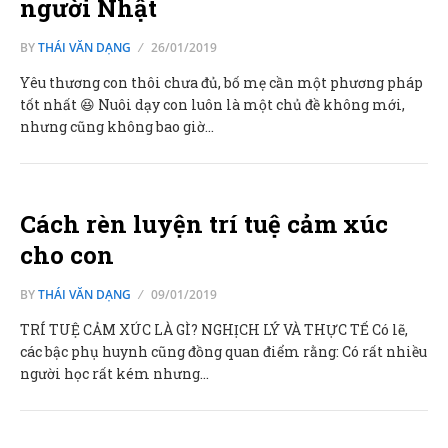
người Nhật
BY
THÁI VĂN DẠNG
26/01/2019
Yêu thương con thôi chưa đủ, bố mẹ cần một phương pháp
tốt nhất 😆 Nuôi dạy con luôn là một chủ đề không mới,
nhưng cũng không bao giờ…
Cách rèn luyện trí tuệ cảm xúc
cho con
BY
THÁI VĂN DẠNG
09/01/2019
TRÍ TUỆ CẢM XÚC LÀ GÌ? NGHỊCH LÝ VÀ THỰC TẾ Có lẽ,
các bậc phụ huynh cũng đồng quan điểm rằng: Có rất nhiều
người học rất kém nhưng…