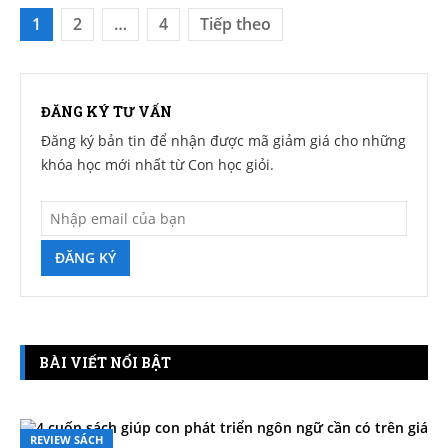
1
2
…
4
Tiếp theo
Điều hướng bài viết
ĐĂNG KÝ TƯ VẤN
Đăng ký bản tin để nhận được mã giảm giá cho những
khóa học mới nhất từ Con học giỏi.
ĐĂNG KÝ
BÀI VIẾT NỔI BẬT
REVIEW SÁCH