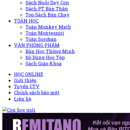
Sách Nuôi Dạy Con
Sách PT Bản Thân
Top Sách Bán Chạy
TOÁN HỌC
Toán Monkey Math
Toán Montessori
Toán Soroban
VĂN PHÒNG PHẨM
Bàn Học Thông Minh
Đồ Dùng Học Tập
Sách Giáo Khoa
HỌC ONLINE
Giới thiệu
Tuyển CTV
Chính sách bảo mật
Liên hệ