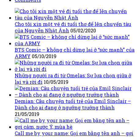
Cho tôi xin một vé đi tuổi thơ để lên chuyến tàu
của Nguyễn Nhật Ánh
05/02/2020
BTS Comic – không chỉ dừng lại ở “sức mạnh” của
ARMY
05/10/2019
Những người ra đi từ Omelas: Sự lựa chọn giữa ở
lại và rời đi
10/05/2019
Demian: Câu chuyện tuổi trẻ của Emil Sinclair –
Dành cho ai đang ở ngưỡng trưởng thành
21/05/2019
Call me by your name: Gọi em bằng tên anh – gợi