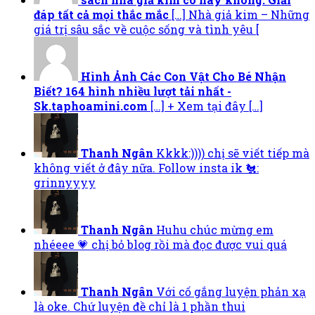
đáp tất cả mọi thắc mắc
[…] Nhà giả kim – Những
giá trị sâu sắc về cuộc sống và tình yêu [
Hình Ảnh Các Con Vật Cho Bé Nhận
Biết? 164 hình nhiều lượt tải nhất -
Sk.taphoamini.com
[…] + Xem tại đây […]
Thanh Ngân
Kkkk:)))) chị sẽ viết tiếp mà
không viết ở đây nữa. Follow insta ik 🐔:
grinnyyyy
Thanh Ngân
Huhu chúc mừng em
nhéeee 💗 chị bỏ blog rồi mà đọc được vui quá
Thanh Ngân
Với cố gắng luyện phản xạ
là oke. Chứ luyện đề chỉ là 1 phần thui