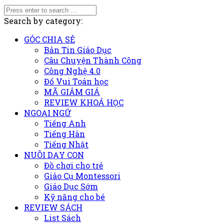
Search by category:
GÓC CHIA SẺ
Bản Tin Giáo Dục
Câu Chuyện Thành Công
Công Nghệ 4.0
Đố Vui Toán học
MÃ GIẢM GIÁ
REVIEW KHOÁ HỌC
NGOẠI NGỮ
Tiếng Anh
Tiếng Hàn
Tiếng Nhật
NUÔI DẠY CON
Đồ chơi cho trẻ
Giáo Cụ Montessori
Giáo Dục Sớm
Kỹ năng cho bé
REVIEW SÁCH
List Sách