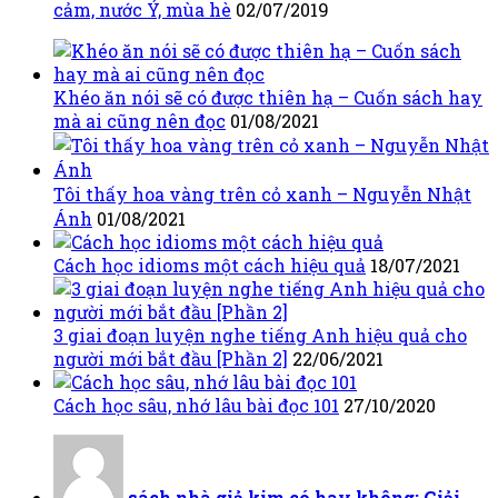
cảm, nước Ý, mùa hè
02/07/2019
Khéo ăn nói sẽ có được thiên hạ – Cuốn sách hay
mà ai cũng nên đọc
01/08/2021
Tôi thấy hoa vàng trên cỏ xanh – Nguyễn Nhật
Ánh
01/08/2021
Cách học idioms một cách hiệu quả
18/07/2021
3 giai đoạn luyện nghe tiếng Anh hiệu quả cho
người mới bắt đầu [Phần 2]
22/06/2021
Cách học sâu, nhớ lâu bài đọc 101
27/10/2020
sách nhà giả kim có hay không: Giải