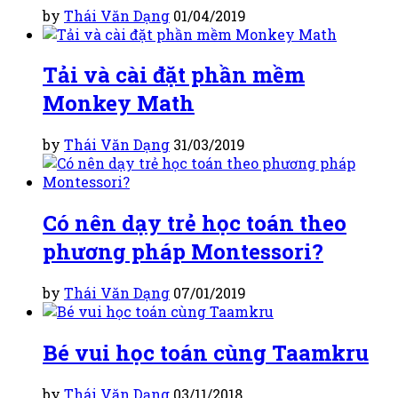
by
Thái Văn Dạng
01/04/2019
Tải và cài đặt phần mềm
Monkey Math
by
Thái Văn Dạng
31/03/2019
Có nên dạy trẻ học toán theo
phương pháp Montessori?
by
Thái Văn Dạng
07/01/2019
Bé vui học toán cùng Taamkru
by
Thái Văn Dạng
03/11/2018