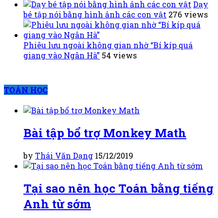
Dạy
bé tập nói bằng hình ảnh các con vật
276 views
Phiêu lưu ngoài không gian nhờ “Bí kíp quá
giang vào Ngân Hà”
54 views
TOÁN HỌC
Bài tập bổ trợ Monkey Math
by
Thái Văn Dạng
15/12/2019
Tại sao nên học Toán bằng tiếng
Anh từ sớm