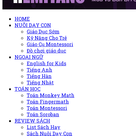
HOME
NUÔI DẠY CON
Giáo Dục Sớm
Kỹ Năng Cho Trẻ
Giáo Cụ Montessori
Đồ chơi giáo dục
NGOẠI NGỮ
English for Kids
Tiếng Anh
Tiếng Hàn
Tiếng Nhật
TOÁN HỌC
Toán Monkey Math
Toán Fingermath
Toán Montessori
Toán Soroban
REVIEW SÁCH
List Sách Hay
Sách Nuôi Dạy Con