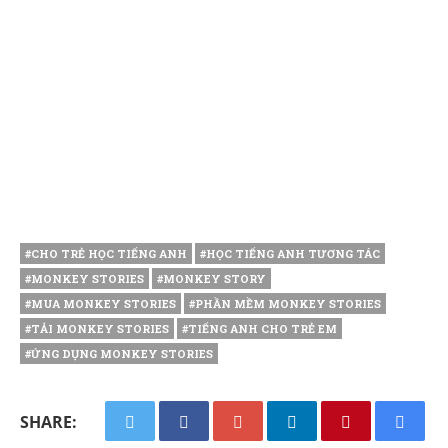
#CHO TRẺ HỌC TIẾNG ANH
#HỌC TIẾNG ANH TƯƠNG TÁC
#MONKEY STORIES
#MONKEY STORY
#MUA MONKEY STORIES
#PHẦN MỀM MONKEY STORIES
#TẢI MONKEY STORIES
#TIẾNG ANH CHO TRẺ EM
#ỨNG DỤNG MONKEY STORIES
SHARE: