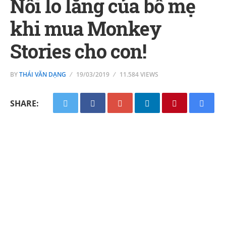
Nỗi lo lắng của bố mẹ
khi mua Monkey
Stories cho con!
BY
THÁI VĂN DẠNG
19/03/2019
11.584 VIEWS
SHARE: