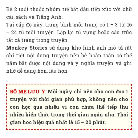
Bé 2 tuổi thuộc nhóm trẻ bắt đầu tiếp xúc với chữ
cái, sách và Tiếng Anh.
Tại cấp độ này, trung bình mỗi trang có 1 – 3 từ, 16
– 24 từ mỗi truyện. Lặp lại từ vựng hoặc cấu trúc
tất cả trang trong truyện.
Monkey Stories
sử dụng kho hình ảnh mô tả rất
chi tiết nội dung truyện nên bé hoàn toàn có thể
nắm bắt được nội dung và ý nghĩa truyện và ghi
nhớ dễ dàng hơn, lâu hơn.
BỐ MẸ LƯU Ý
:
Mỗi ngày chỉ nên cho con đọc 1
truyện với thời gian phù hợp, không nên cho
con học quá nhiều vì con chưa thể tiếp thu
nhiều kiến thức trong thời gian ngắn nha. Thời
gian hoc hiệu quả nhất là 15 – 20 phút.