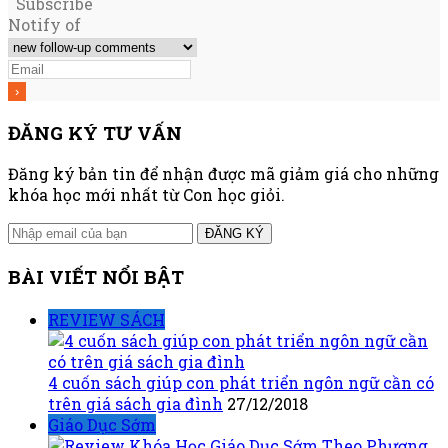
Subscribe
Notify of
ĐĂNG KÝ TƯ VẤN
Đăng ký bản tin để nhận được mã giảm giá cho những
khóa học mới nhất từ Con học giỏi.
ĐĂNG KÝ
BÀI VIẾT NỔI BẬT
REVIEW SÁCH
4 cuốn sách giúp con phát triển ngôn ngữ cần có
trên giá sách gia đình
27/12/2018
Giáo Dục Sớm