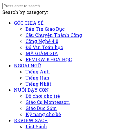
Search by category:
GÓC CHIA SẺ
Bản Tin Giáo Dục
Câu Chuyện Thành Công
Công Nghệ 4.0
Đố Vui Toán học
MÃ GIẢM GIÁ
REVIEW KHOÁ HỌC
NGOẠI NGỮ
Tiếng Anh
Tiếng Hàn
Tiếng Nhật
NUÔI DẠY CON
Đồ chơi cho trẻ
Giáo Cụ Montessori
Giáo Dục Sớm
Kỹ năng cho bé
REVIEW SÁCH
List Sách