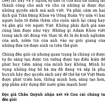
Lee) rất hay và ý nghĩa, sự đầu tư của anh đã mang lại
thành công cho anh và cho cả những ai được đọc
những quyển sách mà anh viết. Và phải cảm ơn hai
dịch giả Trần Đăng Khoa và Uông Xuân Vy nữa vì hai
người luôn tô điểm thêm cho cuốn sách lại càng hay
và gần gũi với người Việt. Không phải dịch giả nào
cũng làm được như vậy. Những gì Adam Khoo viết
trong sách rất đúng với thực tế, đó là do kinh nghiệm
của anh, niềm tin của anh vào sự giỏi giang của
những đứa trẻ được sinh ra trên thế giới.
Chúng đều giỏi cả nhưng quan trọng là chúng có được
tự do sáng tạo, được tin tưởng được tạo điều kiện để
phát huy tiềm năng của mình hay không. Mình hi
vọng những ông bố bà mẹ đã đang và sắp là phụ
huynh hãy đọc quyển sách này để thế hệ trẻ Việt Nam
được phát triển hơn, thông minh hơn, sáng tạo hơn,
góp phần xây dựng đất nước giàu mạnh hơn!
Độc giả Châu Quỳnh nhận xét về Con cái chúng ta
đều giỏi