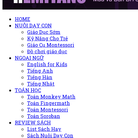
HOME
NUÔI DẠY CON
Giáo Dục Sớm
Kỹ Năng Cho Trẻ
Giáo Cụ Montessori
Đồ chơi giáo dục
NGOẠI NGỮ
English for Kids
Tiếng Anh
Tiếng Hàn
Tiếng Nhật
TOÁN HỌC
Toán Monkey Math
Toán Fingermath
Toán Montessori
Toán Soroban
REVIEW SÁCH
List Sách Hay
Sách Nuôi Dạy Con