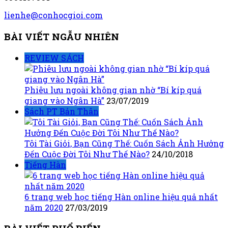
lienhe@conhocgioi.com
BÀI VIẾT NGẪU NHIÊN
REVIEW SÁCH
Phiêu lưu ngoài không gian nhờ “Bí kíp quá
giang vào Ngân Hà”
23/07/2019
Sách PT Bản Thân
Tôi Tài Giỏi, Bạn Cũng Thế: Cuốn Sách Ảnh Hưởng
Đến Cuộc Đời Tôi Như Thế Nào?
24/10/2018
Tiếng Hàn
6 trang web học tiếng Hàn online hiệu quả nhất
năm 2020
27/03/2019