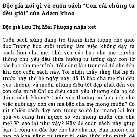
Độc giả nói gì về cuốn sách “Con cái chúng ta
đều giỏi” của Adam khoo
Độc giả Lưu Thị Mai Phượng nhận xét
Cuốn sách xứng đáng trở thành hiện tượng cho giáo
dục.Trường học ,môi trường làm việc không dạy ta
cách làm cha mẹ. Chủ yếu các bậc cha mẹ truyền
thống chủ yếu đều thừa hưởng tư tưởng dạy con từ
các bậc cha mẹ mình. Tôi cũng là 1 trong số đó cho đến
khi đọc cuốn sách này. Tôi nhận thấy rằng thế hệ đi
trước hay thế hệ ngày nay ,đã là bậc cha mẹ thì đều
yêu thương và muốn những điều tốt đẹp nhất đến với
con của mình.Chỉ có điều cách yêu thương của họ có
đúng cách không? Cách yêu thương có hữu ích cho
việc nuôi dạy con cái mà bậc cha mẹ mong muốn? Có
rất nhiều cách dạy con trong số đó lại mang lại kết
quả vô cùng trái ngược so với mong muốn của cha
mẹ? Vì sao lại như vậy? Hãy để cuốn sách này giúp
bạn -1 công cụ đắc lực cho bậc cha mẹ. Bạn muốn con
bạn có khả năng tự trang bị kiến thức cho mình để