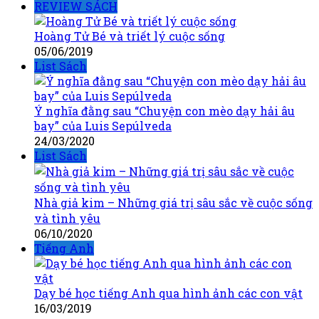
REVIEW SÁCH
Hoàng Tử Bé và triết lý cuộc sống
05/06/2019
List Sách
Ý nghĩa đằng sau “Chuyện con mèo dạy hải âu
bay” của Luis Sepúlveda
24/03/2020
List Sách
Nhà giả kim – Những giá trị sâu sắc về cuộc sống
và tình yêu
06/10/2020
Tiếng Anh
Dạy bé học tiếng Anh qua hình ảnh các con vật
16/03/2019