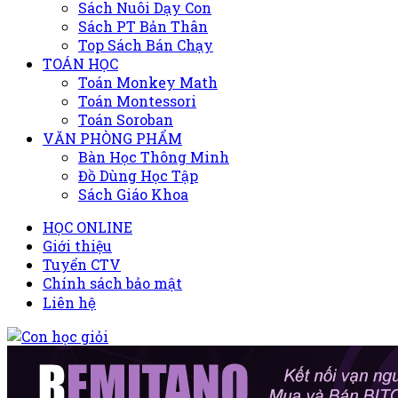
Sách Nuôi Dạy Con
Sách PT Bản Thân
Top Sách Bán Chạy
TOÁN HỌC
Toán Monkey Math
Toán Montessori
Toán Soroban
VĂN PHÒNG PHẨM
Bàn Học Thông Minh
Đồ Dùng Học Tập
Sách Giáo Khoa
HỌC ONLINE
Giới thiệu
Tuyển CTV
Chính sách bảo mật
Liên hệ