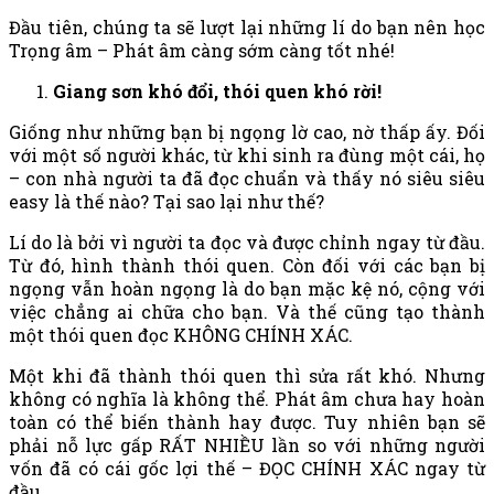
Đầu tiên, chúng ta sẽ lượt lại những lí do bạn nên học
Trọng âm – Phát âm càng sớm càng tốt nhé!
Giang sơn khó đổi, thói quen khó rời!
Giống như những bạn bị ngọng lờ cao, nờ thấp ấy. Đối
với một số người khác, từ khi sinh ra đùng một cái, họ
– con nhà người ta đã đọc chuẩn và thấy nó siêu siêu
easy là thế nào? Tại sao lại như thế?
Lí do là bởi vì người ta đọc và được chỉnh ngay từ đầu.
Từ đó, hình thành thói quen. Còn đối với các bạn bị
ngọng vẫn hoàn ngọng là do bạn mặc kệ nó, cộng với
việc chẳng ai chữa cho bạn. Và thế cũng tạo thành
một thói quen đọc KHÔNG CHÍNH XÁC.
Một khi đã thành thói quen thì sửa rất khó. Nhưng
không có nghĩa là không thể. Phát âm chưa hay hoàn
toàn có thể biến thành hay được. Tuy nhiên bạn sẽ
phải nỗ lực gấp RẤT NHIỀU lần so với những người
vốn đã có cái gốc lợi thế – ĐỌC CHÍNH XÁC ngay từ
đầu.