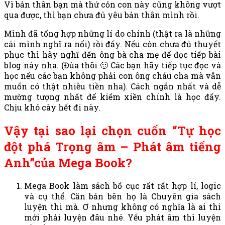
Vì bản thân bạn mà thứ cỏn con này cũng không vượt
qua được, thì bạn chưa đủ yêu bản thân mình rồi.
Mình đã tổng hợp những lí do chính (thật ra là những
cái mình nghĩ ra nổi) rồi đấy. Nếu còn chưa đủ thuyết
phục thì hãy nghĩ đến ông bà cha mẹ để đọc tiếp bài
blog này nha. (Đùa thôi 🙂 Các bạn hãy tiếp tục đọc và
học nếu các bạn không phải con ông cháu cha mà vẫn
muốn có thật nhiều tiền nha). Cách ngắn nhất và dễ
mường tượng nhất để kiếm xiền chính là học đấy.
Chịu khó cày hết đi này.
Vậy tại sao lại chọn cuốn “Tự học
đột phá Trọng âm – Phát âm tiếng
Anh”của Mega Book?
Mega Book làm sách bố cục rất rất hợp lí, logic
và cụ thể. Căn bản bên họ là Chuyên gia sách
luyện thi mà. Ơ nhưng không có nghĩa là ai thi
mới phải luyện đâu nhé. Yếu phát âm thì luyện