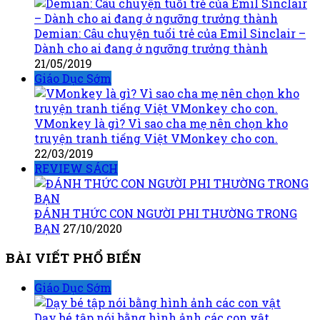
Demian: Câu chuyện tuổi trẻ của Emil Sinclair –
Dành cho ai đang ở ngưỡng trưởng thành
21/05/2019
Giáo Dục Sớm
VMonkey là gì? Vì sao cha mẹ nên chọn kho
truyện tranh tiếng Việt VMonkey cho con.
22/03/2019
REVIEW SÁCH
ĐÁNH THỨC CON NGƯỜI PHI THƯỜNG TRONG
BẠN
27/10/2020
BÀI VIẾT PHỔ BIẾN
Giáo Dục Sớm
Dạy bé tập nói bằng hình ảnh các con vật