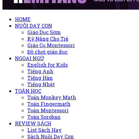
HOME
NUÔI DẠY CON
Giáo Dục Sớm
Kỹ Năng Cho Trẻ
Giáo Cụ Montessori
Đồ chơi giáo dục
NGOẠI NGỮ
English for Kids
Tiếng Anh
Tiếng Hàn
Tiếng Nhật
TOÁN HỌC
Toán Monkey Math
Toán Fingermath
Toán Montessori
Toán Soroban
REVIEW SÁCH
List Sách Hay
Sách Nuôi Dạy Con