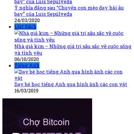
Ý nghĩa đằng sau “Chuyện con mèo dạy hải âu
bay” của Luis Sepúlveda
24/03/2020
List Sách
Nhà giả kim – Những giá trị sâu sắc về cuộc sống
và tình yêu
06/10/2020
Tiếng Anh
Dạy bé học tiếng Anh qua hình ảnh các con vật
16/03/2019