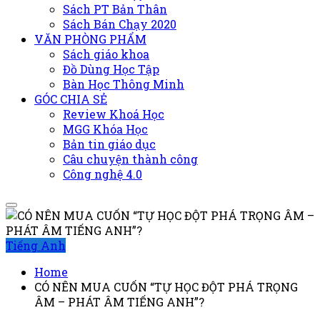
Sách PT Bản Thân
Sách Bán Chạy 2020
VĂN PHÒNG PHẨM
Sách giáo khoa
Đồ Dùng Học Tập
Bàn Học Thông Minh
GÓC CHIA SẺ
Review Khoá Học
MGG Khóa Học
Bản tin giáo dục
Câu chuyện thành công
Công nghệ 4.0
Tiếng Anh
Home
CÓ NÊN MUA CUỐN “TỰ HỌC ĐỘT PHÁ TRỌNG
ÂM – PHÁT ÂM TIẾNG ANH”?