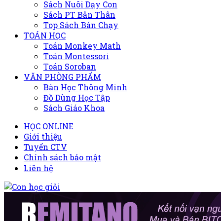
Sách Nuôi Dạy Con
Sách PT Bản Thân
Top Sách Bán Chạy
TOÁN HỌC
Toán Monkey Math
Toán Montessori
Toán Soroban
VĂN PHÒNG PHẨM
Bàn Học Thông Minh
Đồ Dùng Học Tập
Sách Giáo Khoa
HỌC ONLINE
Giới thiệu
Tuyển CTV
Chính sách bảo mật
Liên hệ