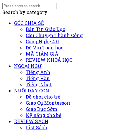
Search by category:
GÓC CHIA SẺ
Bản Tin Giáo Dục
Câu Chuyện Thành Công
Công Nghệ 4.0
Đố Vui Toán học
MÃ GIẢM GIÁ
REVIEW KHOÁ HỌC
NGOẠI NGỮ
Tiếng Anh
Tiếng Hàn
Tiếng Nhật
NUÔI DẠY CON
Đồ chơi cho trẻ
Giáo Cụ Montessori
Giáo Dục Sớm
Kỹ năng cho bé
REVIEW SÁCH
List Sách