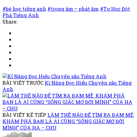
#bé học tiếng anh
#trọng âm – phát âm
#Tự Học Đột
Phá Tiếng Anh
Share:
BÀI VIẾT TRƯỚC
Kĩ Năng Đọc Hiểu Chuyên sâu Tiếng
Anh
BÀI VIẾT KẾ TIẾP
LÀM THẾ NÀO ĐỂ TÌM RA ĐAM MÊ:
KHÁM PHÁ BẠN LÀ AI CÙNG “SỐNG GIẤC MƠ ĐỜI
MÌNH” CỦA HA – CHU