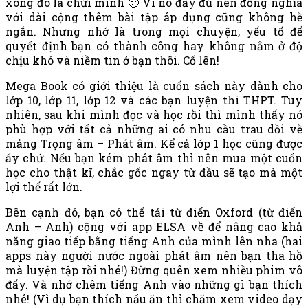
xong đó là chửi mình 🙂 Vì nó đầy đủ nên đồng nghĩa
với dài cộng thêm bài tập áp dụng cũng không hề
ngắn. Nhưng nhớ là trong mọi chuyện, yếu tố để
quyết định bạn có thành công hay không nằm ở độ
chịu khó và niềm tin ở bạn thôi. Cố lên!
Mega Book có giới thiệu là cuốn sách này dành cho
lớp 10, lớp 11, lớp 12 và các bạn luyện thi THPT. Tuy
nhiên, sau khi mình đọc và học rồi thì mình thấy nó
phù hợp với tất cả những ai có nhu cầu trau dồi về
mảng Trọng âm – Phát âm. Kể cả lớp 1 học cũng được
ấy chứ. Nếu bạn kém phát âm thì nên mua một cuốn
học cho thật kĩ, chắc gốc ngay từ đầu sẽ tạo mà một
lợi thế rất lớn.
Bên cạnh đó, bạn có thể tải từ điển Oxford (từ điển
Anh – Anh) cộng với app ELSA về để nâng cao khả
năng giao tiếp bằng tiếng Anh của mình lên nha (hai
apps này người nước ngoài phát âm nên bạn tha hồ
mà luyện tập rồi nhé!) Đừng quên xem nhiều phim vô
đấy. Và nhớ chêm tiếng Anh vào những gì bạn thích
nhé! (Vì dụ bạn thích nấu ăn thì chăm xem video dạy