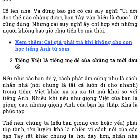
Cố lên nhé. Và đừng bao giờ có cái suy nghĩ: “Ui dời
đọc thế nào chẳng được, bọn Tây vẫn hiểu là được.”. Ừ
cũng đúng. Nhưng cái suy nghĩ ấy chỉ hợp với những
người không bao giờ chịu tiến bộ mà thôi.
Xem thêm: Cái giá phải trả khi không cho con
học tiếng Anh từ sớm
Tiếng Việt là tiếng mẹ đẻ của chúng ta mới đau
🙁
Nếu như các bạn để ý, cách phát âm cũng như là cách
nhấn nhá (nói chung là tất cả luôn đi cho nhanh)
trong tiếng Việt khác xa xa xa tít mù khơi so với
tiếng Anh. Nhiều khi nếu như giọng Việt của bạn là
giọng cao, nhưng giọng Anh của bạn lại thấp. Khá là
phức tạp.
Thế nên, chúng ta (nếu bạn giọng cao hoặc yếu) phải
tập tành, rèn luyện khá là nhiều vì cách nói của các
bạn Tây rất khác chúng ta: hơi dày hơn, nhấn nhá