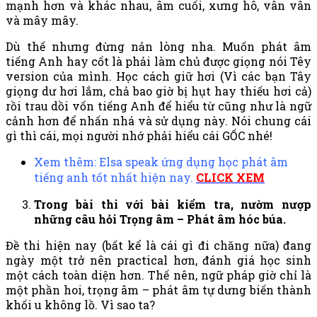
mạnh hơn và khác nhau, âm cuối, xưng hô, vân vân
và mây mây.
Dù thế nhưng đừng nản lòng nha. Muốn phát âm
tiếng Anh hay cốt là phải làm chủ được giọng nói Têy
version của mình. Học cách giữ hơi (Vì các bạn Tây
giọng dư hơi lắm, chả bao giờ bị hụt hay thiếu hơi cả)
rồi trau dồi vốn tiếng Anh để hiểu từ cũng như là ngữ
cảnh hơn để nhấn nhá và sử dụng này. Nói chung cái
gì thì cái, mọi người nhớ phải hiểu cái GỐC nhé!
Xem thêm: Elsa speak ứng dụng học phát âm
tiếng anh tốt nhất hiện nay.
CLICK XEM
Trong bài thi với bài kiểm tra, nườm nượp
những câu hỏi Trọng âm – Phát âm hóc búa.
Đề thi hiện nay (bất kể là cái gì đi chăng nữa) đang
ngày một trở nên practical hơn, đánh giá học sinh
một cách toàn diện hơn. Thế nên, ngữ pháp giờ chỉ là
một phần hoi, trọng âm – phát âm tự dưng biến thành
khối u không lồ. Vì sao ta?