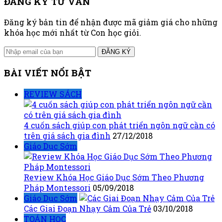
ĐĂNG KÝ TƯ VẤN
Đăng ký bản tin để nhận được mã giảm giá cho những
khóa học mới nhất từ Con học giỏi.
ĐĂNG KÝ
BÀI VIẾT NỔI BẬT
REVIEW SÁCH
4 cuốn sách giúp con phát triển ngôn ngữ cần có
trên giá sách gia đình
27/12/2018
Giáo Dục Sớm
Review Khóa Học Giáo Dục Sớm Theo Phương
Pháp Montessori
05/09/2018
Giáo Dục Sớm
Các Giai Đoạn Nhạy Cảm Của Trẻ
03/10/2018
TOÁN HỌC