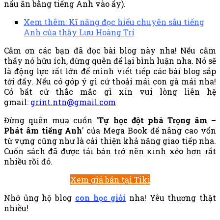
nấu ăn bằng tiếng Anh vào ấy).
Xem thêm: Kĩ năng đọc hiểu chuyên sâu tiếng
Anh của thầy Lưu Hoàng Trí
Cảm ơn các bạn đã đọc bài blog này nha! Nếu cảm
thấy nó hữu ích, đừng quên để lại bình luận nha. Nó sẽ
là động lực rất lớn để mình viết tiếp các bài blog sắp
tới đấy. Nếu có góp ý gì cứ thoải mái con gà mái nha!
Có bất cứ thắc mắc gì xin vui lòng liên hệ
gmail:
grint.ntn@gmail.com
Đừng quên mua cuốn ‘
Tự học đột phá Trọng âm –
Phát âm tiếng Anh
’ của Mega Book để nâng cao vốn
từ vựng cũng như là cải thiện khả năng giao tiếp nha.
Cuốn sách đã được tái bản trở nên xinh xẻo hơn rất
nhiều rồi đó.
Xem giá bán tại Tiki
Nhớ ủng hộ blog
con học giỏi
nha! Yêu thương thật
nhiều!