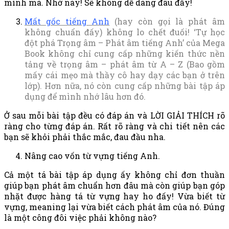
mình mà. Nhớ này! Sẽ không dễ dàng đâu đấy!
Mất gốc tiếng Anh
(hay còn gọi là phát âm
không chuẩn đấy) không lo chết đuối! ‘Tự học
đột phá Trọng âm – Phát âm tiếng Anh’ của Mega
Book không chỉ cung cấp những kiến thức nền
tảng về trọng âm – phát âm từ A – Z (Bao gồm
mấy cái mẹo mà thầy cô hay dạy các bạn ở trên
lớp). Hơn nữa, nó còn cung cấp những bài tập áp
dụng để mình nhớ lâu hơn đó.
Ở sau mỗi bài tập đều có đáp án và LỜI GIẢI THÍCH rõ
ràng cho từng đáp án. Rất rõ ràng và chi tiết nên các
bạn sẽ khỏi phải thắc mắc, đau đầu nha.
Nâng cao vốn từ vựng tiếng Anh.
Cả một tá bài tập áp dụng ấy không chỉ đơn thuần
giúp bạn phát âm chuẩn hơn đâu mà còn giúp bạn góp
nhặt được hàng tá từ vựng hay ho đấy! Vừa biết từ
vựng, meaning lại vừa biết cách phát âm của nó. Đúng
là một công đôi việc phải không nào?