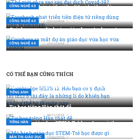
CÔNG NGHỆ 4.0
Facebook phát triển tiền điện tử riêng dùng
trên WhatsApp
CÔNG NGHỆ 4.0
BY
THÁI VĂN DẠNG
23/12/2018
Coinbase ra mắt dự án giáo dục vừa học vừa
thưởng
CÔNG NGHỆ 4.0
BY
THÁI VĂN DẠNG
23/12/2018
CÓ THỂ BẠN CŨNG THÍCH
Cambridge IELTS 12: Nếu bạn có ý định thi
IELTS thì đây là những lí do khiến bạn không
thể bỏ lỡ cuốn này
TIẾNG ANH
BY
THÁI VĂN DẠNG
22/06/2019
Tự học tiếng Hàn thật dễ
BY
THÁI VĂN DẠNG
08/11/2018
TIẾNG HÀN
Mô hình giáo dục STEM-Trẻ học được gì theo
định hướng STEM?
BẢN TIN GIÁO DỤC
BY
THÁI VĂN DẠNG
12/04/2019