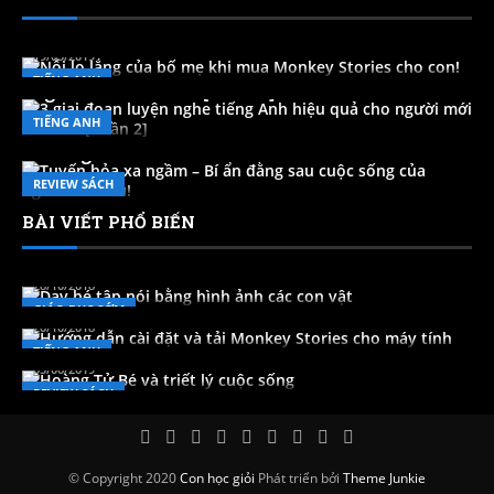
Nỗi lo lắng của bố mẹ khi mua Monkey Stories
cho con!
19/03/2019
3 giai đoạn luyện nghe tiếng Anh hiệu quả cho
TIẾNG ANH
người mới bắt đầu [Phần 2]
22/06/2021
TIẾNG ANH
Tuyến hỏa xa ngầm – Bí ẩn đằng sau cuộc sống
của người da màu!
27/10/2020
REVIEW SÁCH
BÀI VIẾT PHỔ BIẾN
Dạy bé tập nói bằng hình ảnh các con vật
Hướng dẫn cài đặt và tải Monkey Stories cho
28/10/2018
máy tính
GIÁO DỤC SỚM
20/10/2018
Hoàng Tử Bé và triết lý cuộc sống
TIẾNG ANH
05/06/2019
REVIEW SÁCH
© Copyright 2020
Con học giỏi
Phát triển bởi
Theme Junkie