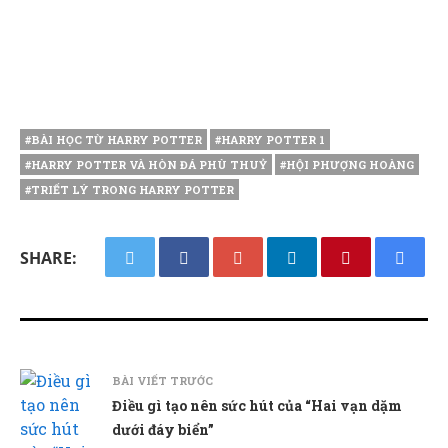
#BÀI HỌC TỪ HARRY POTTER
#HARRY POTTER 1
#HARRY POTTER VÀ HÒN ĐÁ PHÙ THUỶ
#HỘI PHƯỢNG HOÀNG
#TRIẾT LÝ TRONG HARRY POTTER
SHARE:
BÀI VIẾT TRƯỚC
Điều gì tạo nên sức hút của “Hai vạn dặm
dưới đáy biển”