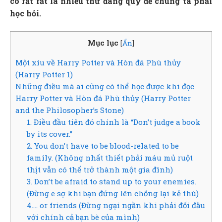
có rất rất là nhiều thứ đáng quý để chúng ta phải
học hỏi.
Mục lục
[
Ẩn
]
Một xíu về Harry Potter và Hòn đá Phù thủy
(Harry Potter 1)
Những điều mà ai cũng có thể học được khi đọc
Harry Potter và Hòn đá Phù thủy (Harry Potter
and the Philosopher’s Stone)
1. Điều đầu tiên đó chính là “Don’t judge a book
by its cover.”
2. You don’t have to be blood-related to be
family. (Không nhất thiết phải máu mủ ruột
thịt vẫn có thể trở thành một gia đình)
3. Don’t be afraid to stand up to your enemies.
(Đừng e sợ khi bạn đứng lên chống lại kẻ thù)
4…. or friends (Đừng ngại ngần khi phải đối đầu
với chính cả bạn bè của mình)