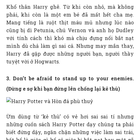
Khổ thân Harry ghê. Từ khi còn nhỏ, mà không
phải, khi còn là một em bé đã mất hết cha mẹ.
Mang tiếng là ruột thịt máu mủ nhưng lúc nào
cũng bị dì Petunia, chú Vernon và anh họ Dudley
với tính cách thì khó mà chịu đựng nổi bắt nạt
mình dù chả làm gì sai cả. Nhưng may mắn thay,
Harry đã gặp được những người bạn, người thầy
tuyệt vời ở Hogwarts.
3. Don’t be afraid to stand up to your enemies.
(Đừng e sợ khi bạn đứng lên chống lại kẻ thù)
Ừm dùng từ ‘kẻ thù’ có vẻ hơi sai sai tí nhưng
những cuốn sách Harry Potter dạy chúng ta phải
biết đứng dậy, ngăn chặn những việc làm sai trái,
bất kể là việc gì kể cả việc bị bắt nạt hay một gã