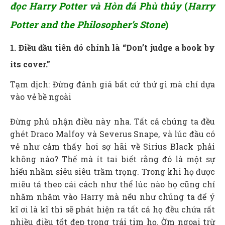
đọc Harry Potter và Hòn đá Phù thủy
(
Harry
Potter and the Philosopher’s Stone
)
1. Điều đầu tiên đó chính là
“Don’t judge a book by
its cover.”
Tạm dịch: Đừng đánh giá bất cứ thứ gì mà chỉ dựa
vào vẻ bề ngoài
Đừng phủ nhận điều này nha. Tất cả chúng ta đều
ghét Draco Malfoy và Severus Snape, và lúc đầu có
vẻ như cảm thấy hơi sợ hãi về Sirius Black phải
không nào? Thế mà ít tai biết rằng đó là một sự
hiểu nhầm siêu siêu trầm trọng. Trong khi họ được
miêu tả theo cái cách như thể lúc nào họ cũng chỉ
nhăm nhăm vào Harry mà nếu như chúng ta để ý
kĩ ơi là kĩ thì sẽ phát hiện ra tất cả họ đều chứa rất
nhiều điều tốt đẹp trong trái tim họ. Ờm ngoại trừ