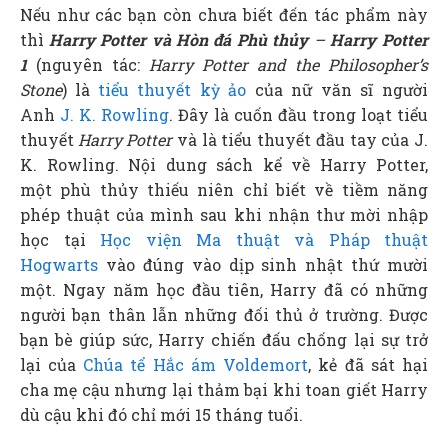
Nếu như các bạn còn chưa biết đến tác phẩm này
thì
Harry Potter và Hòn đá Phù thủy
–
H
arry Potter
1
(nguyên tác:
Harry Potter and the Philosopher’s
Stone
) là
tiểu thuyết kỳ ảo
của nữ văn sĩ người
Anh
J. K. Rowling
. Đây là cuốn đầu trong loạt tiểu
thuyết
Harry Potter
và là tiểu thuyết đầu tay của J.
K. Rowling. Nội dung sách kể về Harry Potter,
một phù thủy thiếu niên chỉ biết về tiềm năng
phép thuật của mình sau khi nhận thư mời nhập
học tại
Học viện Ma thuật và Pháp thuật
Hogwarts
vào đúng vào dịp sinh nhật thứ mười
một. Ngay năm học đầu tiên, Harry đã có những
người bạn thân lẫn những đối thủ ở trường. Được
bạn bè giúp sức, Harry chiến đấu chống lại sự trở
lại của
Chúa tể Hắc ám Voldemort
, kẻ đã sát hại
cha mẹ cậu nhưng lại thảm bại khi toan giết Harry
dù cậu khi đó chỉ mới 15 tháng tuổi.