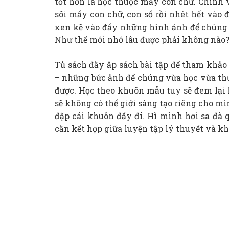
tốt hơn là học thuộc mấy con chữ. Chính v
sõi mấy con chữ, con số rồi nhét hết vào
xen kẽ vào đấy những hình ảnh để chúng t
Như thế mới nhớ lâu được phải không nào
Tủ sách đầy ắp sách bài tập để tham khảo
– những bức ảnh để chúng vừa học vừa th
được. Học theo khuôn mẫu tuy sẽ đem lại 
sẽ không có thế giới sáng tạo riêng cho m
đập cái khuôn đấy đi. Hì mình hơi sa đà qu
cần kết hợp giữa luyện tập lý thuyết và k