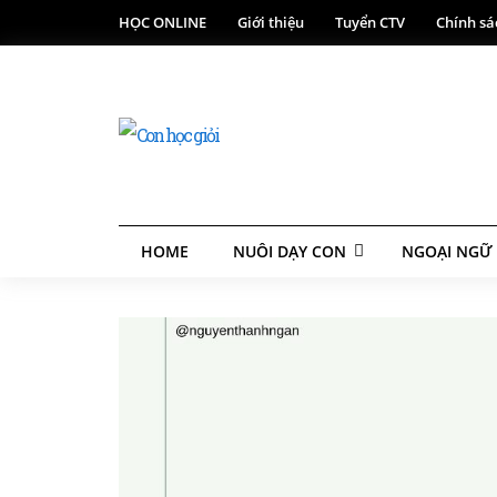
HỌC ONLINE
Giới thiệu
Tuyển CTV
Chính sá
HOME
NUÔI DẠY CON
NGOẠI NGỮ