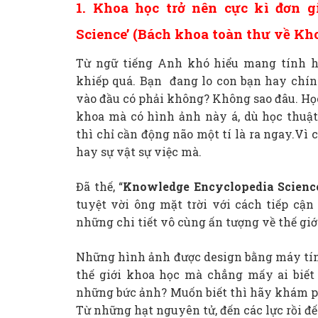
1. Khoa học trở nên cực kì đơn 
Science’ (Bách khoa toàn thư về Kh
Từ ngữ tiếng Anh khó hiểu mang tính 
khiếp quá. Bạn đang lo con bạn hay chín
vào đầu có phải không? Không sao đâu. Họ
khoa mà có hình ảnh này á, dù học thuật
thì chỉ cần động não một tí là ra ngay.V
hay sự vật sự việc mà.
Đã thế, “
Knowledge Encyclopedia Scienc
tuyệt vời ông mặt trời với cách tiếp cậ
những chi tiết vô cùng ấn tượng về thế giớ
Những hình ảnh được design bằng máy tính s
thế giới khoa học mà chẳng mấy ai biết 
những bức ảnh? Muốn biết thì hãy khám p
Từ những hạt nguyên tử, đến các lực rồi đế