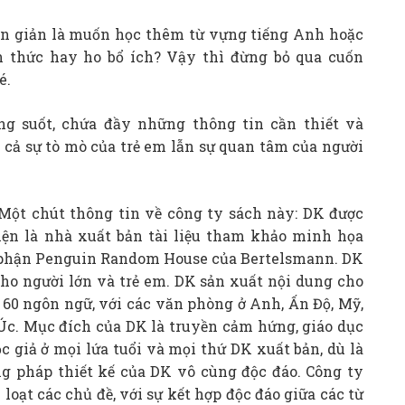
ơn giản là muốn học thêm từ vựng tiếng Anh hoặc
thức hay ho bổ ích? Vậy thì đừng bỏ qua cuốn
é.
g suốt, chứa đầy những thông tin cần thiết và
 cả sự tò mò của trẻ em lẫn sự quan tâm của người
 Một chút thông tin về công ty sách này: DK được
ện là nhà xuất bản tài liệu tham khảo minh họa
bộ phận Penguin Random House của Bertelsmann. DK
cho người lớn và trẻ em. DK sản xuất nội dung cho
 60 ngôn ngữ, với các văn phòng ở Anh, Ấn Độ, Mỹ,
Úc. Mục đích của DK là truyền cảm hứng, giáo dục
độc giả ở mọi lứa tuổi và mọi thứ DK xuất bản, dù là
ng pháp thiết kế của DK vô cùng độc đáo. Công ty
oạt các chủ đề, với sự kết hợp độc đáo giữa các từ