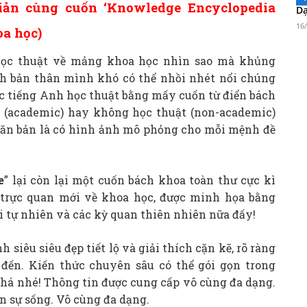
giản cùng cuốn ‘Knowledge Encyclopedia
Dạ
16
oa học)
học thuật về mảng khoa học nhìn sao mà khủng
h bản thân mình khó có thể nhồi nhét nổi chúng
c tiếng Anh học thuật bằng mấy cuốn từ điển bách
 (academic) hay không học thuật (non-academic)
ì căn bản là có hình ảnh mô phỏng cho mỗi mệnh đề
e
” lại còn lại một cuốn bách khoa toàn thư cực kì
n trực quan mới về khoa học, được minh họa bằng
i tự nhiên và các kỳ quan thiên nhiên nữa đấy!
iêu siêu đẹp tiết lộ và giải thích cặn kẽ, rõ ràng
đến. Kiến thức chuyên sâu có thể gói gọn trong
há nhé! Thông tin được cung cấp vô cùng đa dạng.
n sự sống. Vô cùng đa dạng.