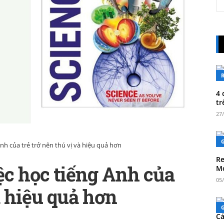
4 
tr
27
Anh của trẻ trở nên thú vị và hiệu quả hơn
Re
ệc học tiếng Anh của
Mo
05
à hiệu quả hơn
Cá