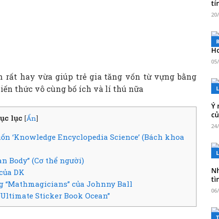
ti
20
Ho
05
h rất hay vừa giúp trẻ gia tăng vốn từ vựng bằng
ến thức vô cùng bố ích và lí thú nữa
L
Ý 
củ
ục lục
[
Ẩn
]
24
cuốn ‘Knowledge Encyclopedia Science’ (Bách khoa
L
n Body” (Cơ thể người)
Nh
 của DK
ti
ng “Mathmagicians” của Johnny Ball
06
Ultimate Sticker Book Ocean”