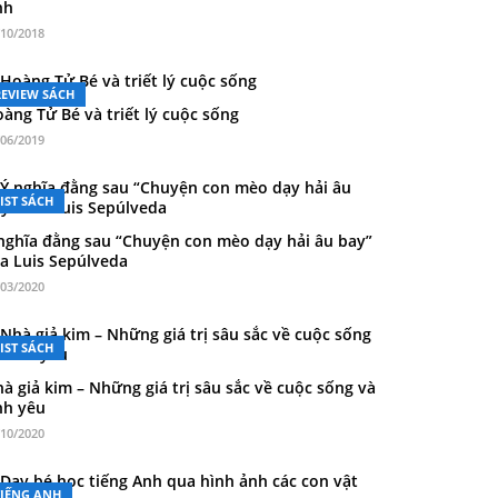
́nh
/10/2018
REVIEW SÁCH
àng Tử Bé và triết lý cuộc sống
/06/2019
IST SÁCH
nghĩa đằng sau “Chuyện con mèo dạy hải âu bay”
a Luis Sepúlveda
/03/2020
IST SÁCH
à giả kim – Những giá trị sâu sắc về cuộc sống và
̀nh yêu
/10/2020
TIẾNG ANH