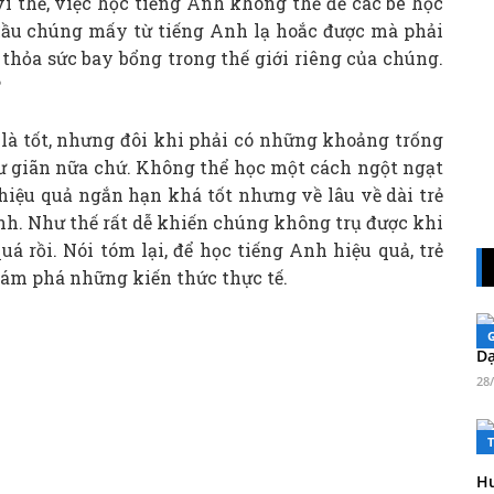
ì thế, việc học tiếng Anh không thể để các bé học
 đầu chúng mấy từ tiếng Anh lạ hoắc được mà phải
hỏa sức bay bổng trong thế giới riêng của chúng.
?
 là tốt, nhưng đôi khi phải có những khoảng trống
ư giãn nữa chứ. Không thể học một cách ngột ngạt
hiệu quả ngắn hạn khá tốt nhưng về lâu về dài trẻ
ình. Như thế rất dễ khiến chúng không trụ được khi
á rồi. Nói tóm lại, để học tiếng Anh hiệu quả, trẻ
hám phá những kiến thức thực tế.
Dạ
28
Hư