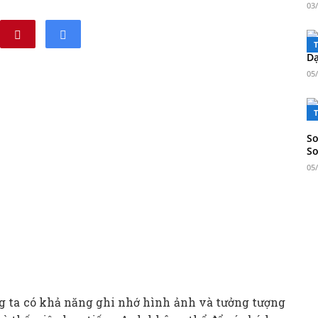
03
Dạ
05
So
S
05
g ta có khả năng ghi nhớ hình ảnh và tưởng tượng